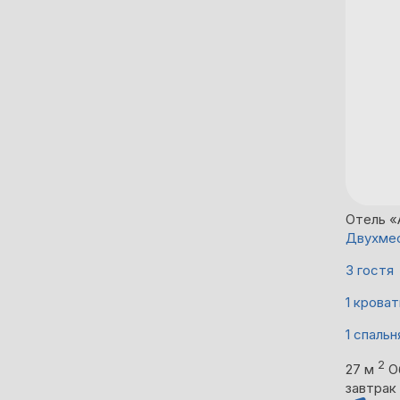
Отель «
Двухмес
3 гостя
1 кроват
1 спальн
2
27 м
О
завтрак