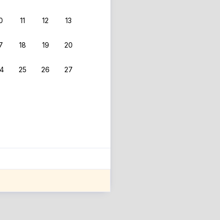
0
11
12
13
7
18
19
20
4
25
26
27
ле оценки проживания.