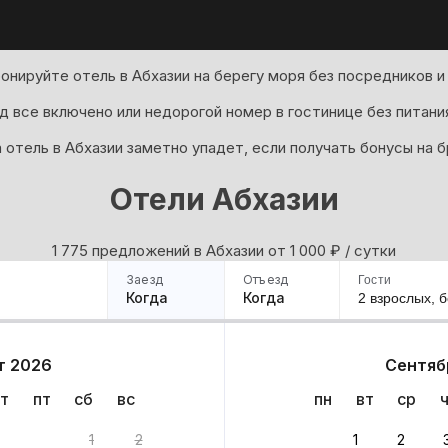
онируйте отель в Абхазии на берегу моря без посредников и
д все включено или недорогой номер в гостинице без питани
 отель в Абхазии заметно упадет, если получать бонусы на 
Отели Абхазии
1 775 предложений в Абхазии oт 1 000
₽
/ сутки
Заезд
Отъезд
Гости
Когда
Когда
2 взрослых,
б
ример
Санкт-Петербург
Москва
Сочи
Минск
Казань
Дагестан
Кисловодск
Аб
т 2026
Сентяб
Квартиры
Гостиницы
Дома
Частный сектор
т
пт
сб
вс
пн
вт
ср
антов
1
2
1
2