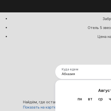
Забр
Отель 5 звез
Цена на
Куда едем
Нап
Авгус
пн
вт
ср
ч
Найдём, где остановиться в Абхазии: 1 775 вари
Показать на карте