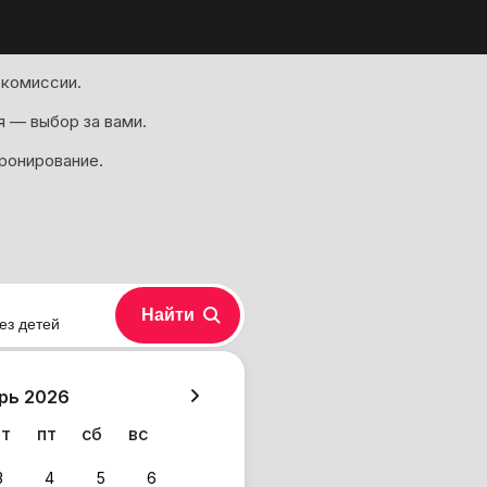
 комиссии.
я — выбор за вами.
бронирование.
Найти
ез детей
хазия
рь 2026
чт
пт
сб
вс
3
4
5
6