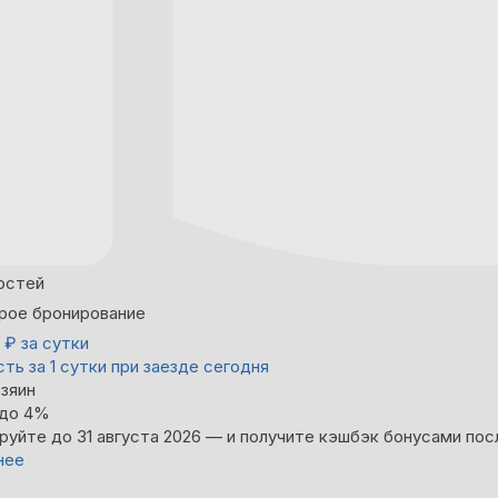
остей
рое бронирование
0
₽
за сутки
ть за 1 сутки при заезде сегодня
зяин
 до 4%
руйте до 31 августа 2026 — и получите кэшбэк бонусами пос
нее