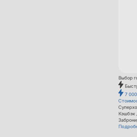
Выбор г
Быст
7 00
Стоимос
Суперхо
Кэшбэк
Заброни
Подроб