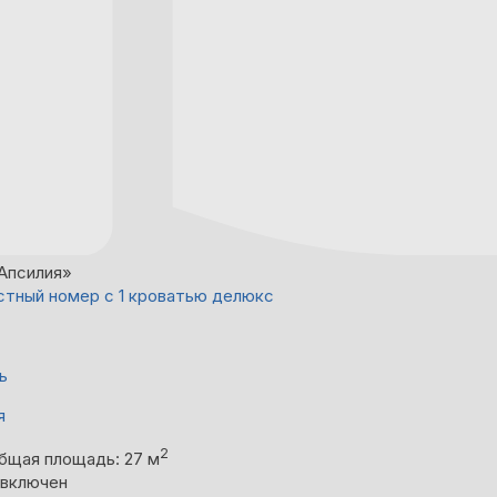
Апсилия»
тный номер с 1 кроватью делюкс
ь
я
2
бщая площадь: 27 м
 включен