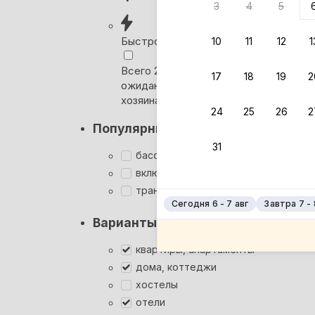
3
4
5
Вернём 
после о
Быстрое бронирование
10
11
12
1
Выбира
Всего 2 минуты, без
17
18
19
2
ожидания ответа от
Мгновен
хозяина
24
25
26
2
Суперхо
Популярные фильтры
Кэшбэк
31
Заброни
бассейн
Подроб
включён завтрак
трансфер
Сегодня 6 - 7 авг
Завтра 7 - 
Варианты размещения
квартиры, апартаменты
дома, коттеджи
хостелы
отели