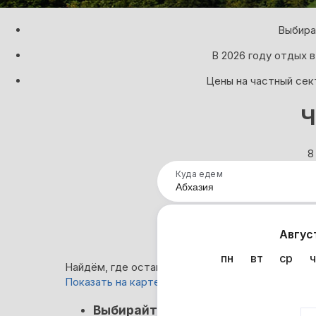
Выбира
В 2026 году отдых в
Цены на частный сек
Ч
8
Куда едем
Нап
Авгус
пн
вт
ср
ч
Найдём, где остановиться в Абхазии: 8 781 вари
Показать на карте
Кэшбэк
Выбирайте лучшее