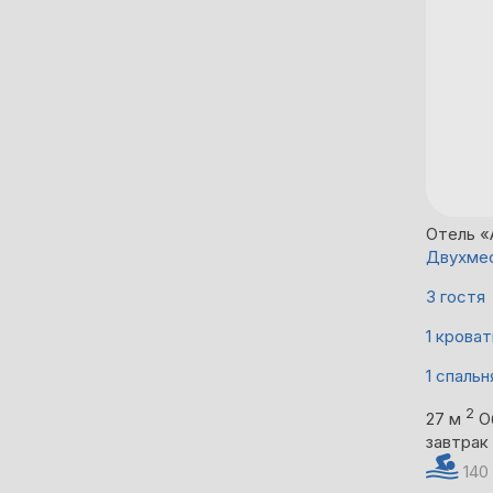
Отель «
Двухмес
3 гостя
1 кроват
1 спальн
2
27 м
О
завтрак
140