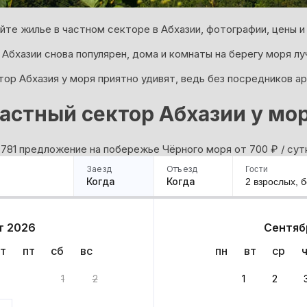
йте жилье в частном секторе в Абхазии, фотографии, цены и
 Абхазии снова популярен, дома и комнаты на берегу моря л
тор Абхазия у моря приятно удивят, ведь без посредников а
астный сектор Абхазии у мо
 781 предложение на побережье Чёрного моря oт 700
₽
/ сут
Заезд
Отъезд
Гости
Когда
Когда
2 взрослых,
б
ример
Санкт-Петербург
Москва
Сочи
Минск
Казань
Дагестан
Кисловодск
Аб
т 2026
Сентяб
Квартиры
Гостиницы
Дома
Частный сектор
т
пт
сб
вс
пн
вт
ср
ант
1
2
1
2
 до 30% за бронь