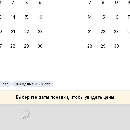
6
7
8
9
7
8
9
1
бонусами
ценки проживания
3
14
15
16
14
15
16
1
йте быстрое бронирование
0
21
22
23
21
22
23
2
ное подтверждение брони без ожидания ответа от хозяина
7
28
29
30
28
29
30
зяин
 до 30%
руйте до 31 августа 2026 — и получите кэшбэк бонусами пос
нее
8 авг
Выходные 8 - 9 авг
Выберите даты поездки, чтобы увидеть цены