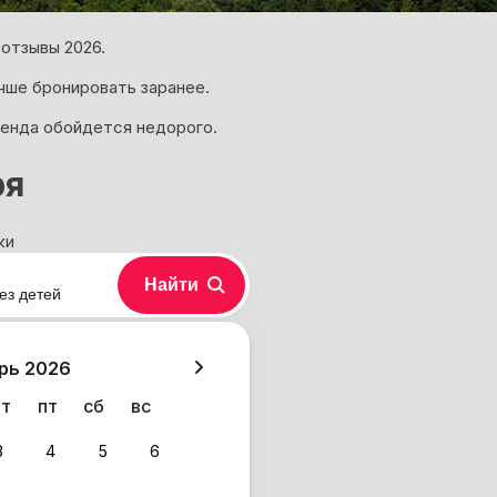
 отзывы 2026.
учше бронировать заранее.
ренда обойдется недорого.
ря
ки
Найти
ез детей
хазия
рь 2026
чт
пт
сб
вс
3
4
5
6