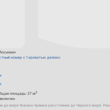
Апсилия»
тный номер с 1 кроватью делюкс
ь
я
2
бщая площадь: 27 м
 включен
 м до моря
Указано прямое расстояние до Чёрного моря. Реа