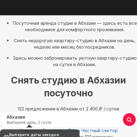
Посуточная аренда студии в Абхазии — здесь есть все
необходимое для комфортного проживания.
Снять недорогую квартиру-студию в Абхазии на день,
неделю или месяц без посредников.
Здесь можно забронировать уютную квартиру-студию
на сутки в Абхазии.
Снять студию в Абхазии
посуточно
122 предложения в Абхазии oт 2 400
₽
/ сутки
Абхазия
Выберите даты, 2 гостя
Квартиры
Гостиницы
Дома
Частный сектор
Выберите даты заезда и
Найдём, где остановиться в Абхазии: 122 варианта