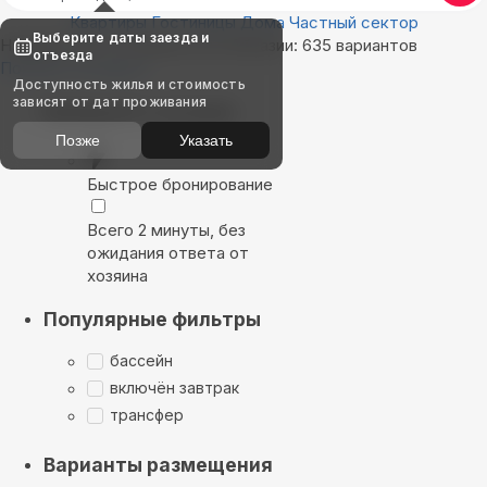
Квартиры
Гостиницы
Дома
Частный сектор
Выберите даты заезда и
Найдём, где остановиться в Абхазии: 635 вариантов
отъезда
Показать на карте
Доступность жилья и стоимость
зависят от дат проживания
Выбирайте лучшее
Позже
Указать
Быстрое бронирование
Всего 2 минуты, без
ожидания ответа от
хозяина
Популярные фильтры
бассейн
включён завтрак
трансфер
Варианты размещения