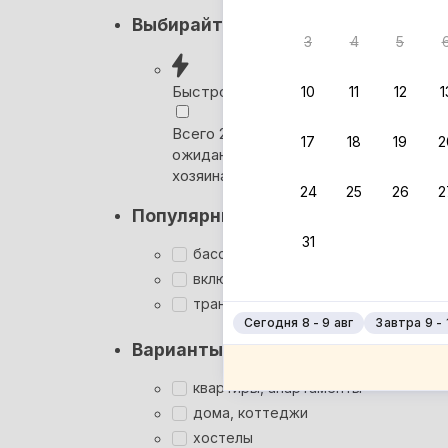
Кэшбэк
Выбирайте лучшее
3
4
5
Вернём 
после о
Быстрое бронирование
10
11
12
1
Выбира
Всего 2 минуты, без
17
18
19
2
ожидания ответа от
Мгновен
хозяина
24
25
26
2
Кэшбэк
Популярные фильтры
Заброни
31
Подроб
бассейн
включён завтрак
трансфер
Сегодня 8 - 9 авг
Завтра 9 - 
Варианты размещения
квартиры, апартаменты
дома, коттеджи
хостелы