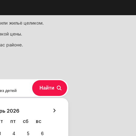
или жильё целиком.
зкой цены.
ас районе.
Найти
ез детей
хазия
рь 2026
чт
пт
сб
вс
3
4
5
6