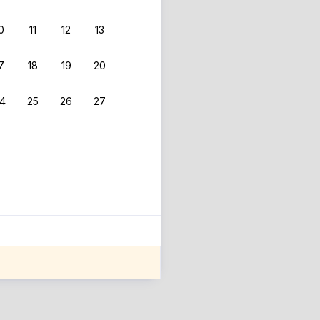
0
11
12
13
7
18
19
20
4
25
26
27
ле оценки проживания.