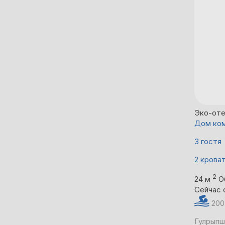
Эко-оте
Дом ко
3 гостя
2 крова
2
24 м
О
Сейчас 
200
Гулрыпш