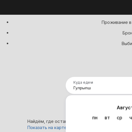
Проживание в 
Брон
Выби
Куда едем
Нап
Авгус
пн
вт
ср
ч
Найдём, где остановиться в Гулрыпше: 94 вариа
Показать на карте