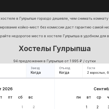
хостеле в Гулрыпше гораздо дешевле, чем снимать комнату 
ирование койко-мест без комиссии даст гарантию самой ни
райте недорогое место в хостеле Гулрыпша в удобном для в
Хостелы Гулрыпша
94 предложения в Гулрыпше oт 1 995
₽
/ сутки
Заезд
Отъезд
Гости
Когда
Когда
2 взрослых,
б
ример
Санкт-Петербург
Москва
Сочи
Минск
Казань
Дагестан
Кисловодск
Аб
т 2026
Сентяб
Квартиры
Гостиницы
Дома
Частный сектор
т
пт
сб
вс
пн
вт
ср
нта
1
2
1
2