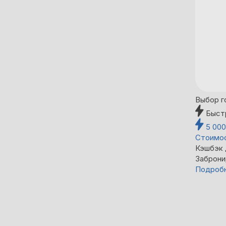
Выбор г
Быст
5 00
Стоимос
Кэшбэк
Заброни
Подроб