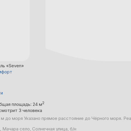
ль «Seven»
мфорт
ти
2
бщая площадь: 24 м
смотрит 3 человека
 м до моря
Указано прямое расстояние до Чёрного моря. Ре
, Мачара село, Солнечная улица, б/н