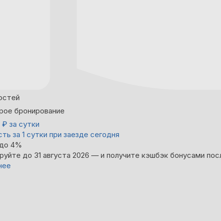
остей
рое бронирование
0
₽
за сутки
ть за 1 сутки при заезде сегодня
 до 4%
руйте до 31 августа 2026 — и получите кэшбэк бонусами пос
нее