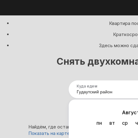
Квартира по
Краткосроч
Здесь можно сдат
Снять двухкомна
Куда едем
Нап
Авгус
пн
вт
ср
ч
Найдём, где остановиться : 60 вариантов
Показать на карте