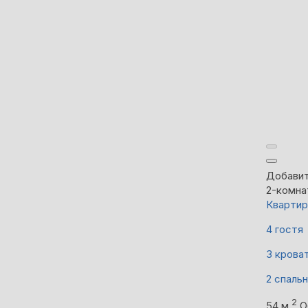
Добавит
2-комна
Квартир
4 гостя
3 крова
2 спаль
2
54 м
О