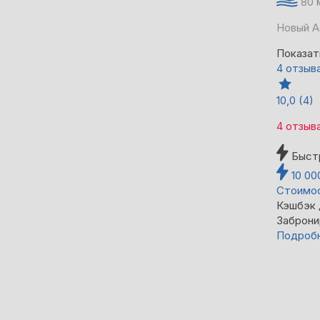
80 
Новый А
Показат
4 отзыв
10,0
(4)
4 отзыв
Быст
10 0
Стоимос
Кэшбэк
Заброни
Подроб