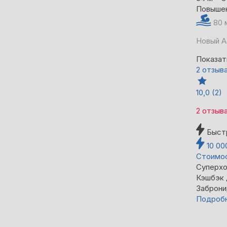
Повыше
80 
Новый А
Показат
2 отзыв
10,0
(2)
2 отзыв
Быст
10 0
Стоимос
Суперхо
Кэшбэк
Заброни
Подроб