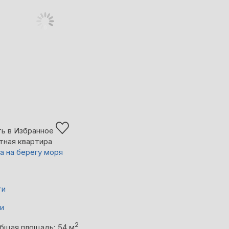
ь в Избранное
тная квартира
а на берегу моря
ти
ни
2
бщая площадь: 54 м