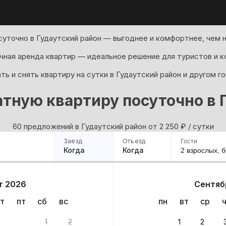
суточно в Гудаутский район — выгоднее и комфортнее, чем н
ная аренда квартир — идеальное решение для туристов и к
ь и снять квартиру на сутки в Гудаутский район и другом г
тную квартиру посуточно в 
60 предложений в Гудаутский район oт 2 250
₽
/ сутки
Заезд
Отъезд
Гости
Когда
Когда
2 взрослых,
б
ример
Санкт-Петербург
Москва
Сочи
Минск
Казань
Дагестан
Кисловодск
Аб
т 2026
Сентяб
Квартиры
Гостиницы
Дома
Частный сектор
т
пт
сб
вс
пн
вт
ср
1
2
1
2