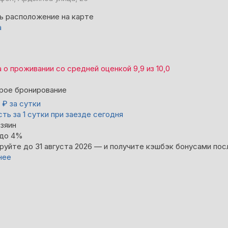
ь расположение на карте
а
а
о проживании со средней оценкой
9,9
из
10,0
рое бронирование
0
₽
за сутки
ть за 1 сутки при заезде сегодня
зяин
 до 4%
руйте до 31 августа 2026 — и получите кэшбэк бонусами пос
нее