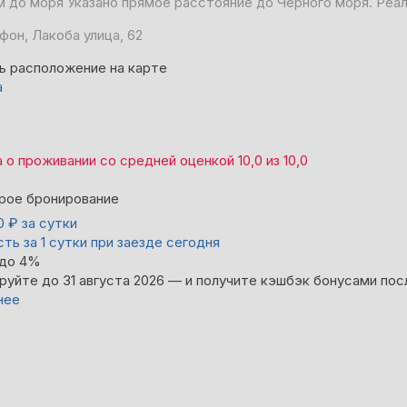
м до моря
Указано прямое расстояние до Чёрного моря. Реа
фон, Лакоба улица, 62
ь расположение на карте
а
а
о проживании со средней оценкой
10,0
из
10,0
рое бронирование
00
₽
за сутки
ть за 1 сутки при заезде сегодня
 до 4%
руйте до 31 августа 2026 — и получите кэшбэк бонусами пос
нее