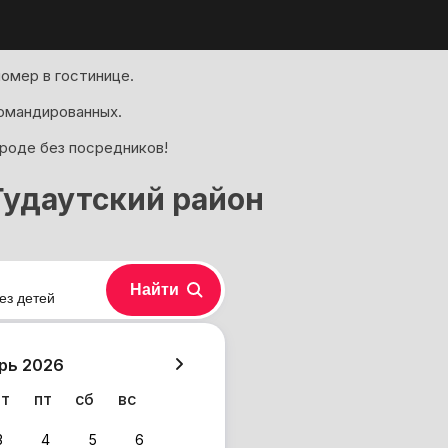
омер в гостинице.
омандированных.
ороде без посредников!
Гудаутский район
Найти
ез детей
хазия
рь 2026
чт
пт
сб
вс
3
4
5
6