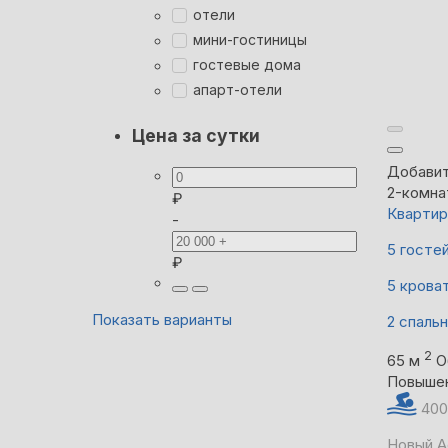
отели
мини-гостиницы
гостевые дома
апарт-отели
Цена за сутки
Добавит
2-комна
₽
Квартир
-
5 госте
₽
5 крова
Показать варианты
2 спаль
2
65 м
О
Повыше
400
Новый А