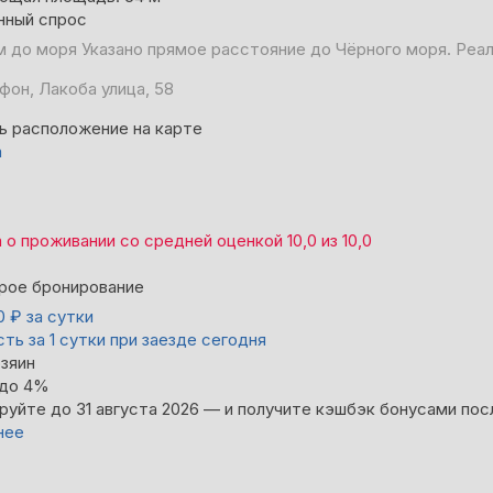
нный спрос
м до моря
Указано прямое расстояние до Чёрного моря. Реа
фон, Лакоба улица, 58
ь расположение на карте
а
а
о проживании со средней оценкой
10,0
из
10,0
рое бронирование
00
₽
за сутки
ть за 1 сутки при заезде сегодня
зяин
 до 4%
руйте до 31 августа 2026 — и получите кэшбэк бонусами пос
нее