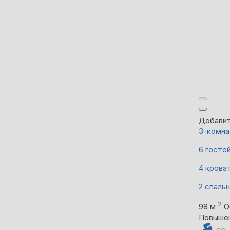
Добавит
3-комна
6 госте
4 крова
2 спаль
2
98 м
О
Повыше