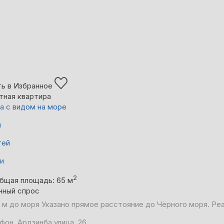
ь в Избранное
тная квартира
а с видом на море
й
тей
ни
2
бщая площадь: 65 м
нный спрос
 м до моря
Указано прямое расстояние до Чёрного моря. Ре
фон, Ардзинба улица, 26