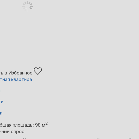
ь в Избранное
тная квартира
й
ти
ни
2
бщая площадь: 98 м
нный спрос