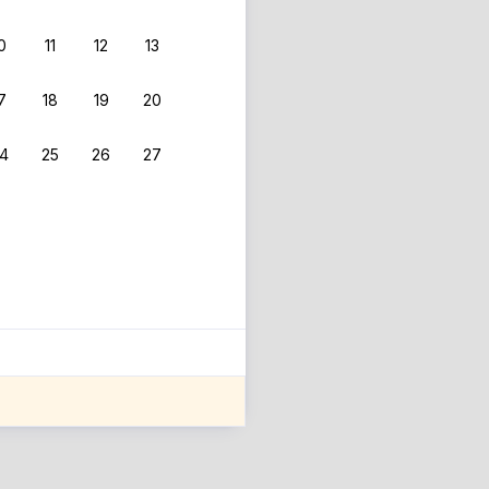
0
11
12
13
7
18
19
20
4
25
26
27
ле оценки проживания.