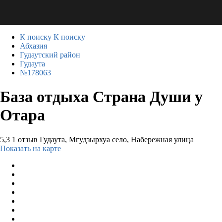
К поиску
К поиску
Абхазия
Гудаутский район
Гудаута
№178063
База отдыха Страна Души у
Отара
5,3
1 отзыв
Гудаута, Мгудзырхуа село, Набережная улица
Показать на карте