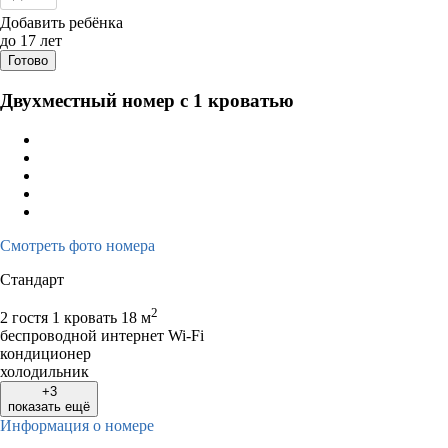
Дата заезда - отъезда
Добавить ребёнка
до 17 лет
Готово
Двухместный номер с 1 кроватью
Смотреть фото номера
Стандарт
2
2 гостя
1 кровать
18 м
беспроводной интернет Wi-Fi
кондиционер
холодильник
+3
показать ещё
Информация о номере