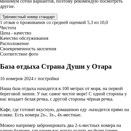
минимум сотни вариантов, поэтому рекомендую посмотреть
другие.
Трёхместный номер стандарт
1 отзыв
о проживании со средней оценкой
5,3
из
10,0
Чистота
Цена - качество
Качество обслуживания
Расположение
Своевременность заселения
Соответствие фото
База отдыха Страна Души у Отара
16 номеров
2024 г постройки
Наша база отдыха находится в 100 метрах от моря, на первой
береговой линии. У нас самое чистое море! С одной стороны у
нас впадает белая речка, с другой стороны чёрная речка.
Кафе, где готовят вкусную, домашнюю еду -находится прямо на
пляже. Есть номера 2х-, 3х-, 4х-местные.
Можно например забронировать два 2-х-местных номера на
одном балконе, где кроме вас никто ходить не будет (очень