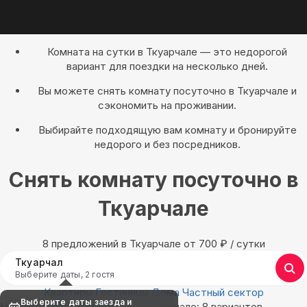
Комната на сутки в Ткуарчале — это недорогой
вариант для поездки на несколько дней.
Вы можете снять комнату посуточно в Ткуарчале и
сэкономить на проживании.
Выбирайте подходящую вам комнату и бронируйте
недорого и без посредников.
Снять комнату посуточно в
Ткуарчале
8 предложений в Ткуарчале oт 700
₽
/ сутки
Ткуарчал
Выберите даты, 2 гостя
Квартиры
Гостиницы
Дома
Частный сектор
Выберите даты заезда и
Найдём, где остановиться в Ткуарчале: 8 вариантов