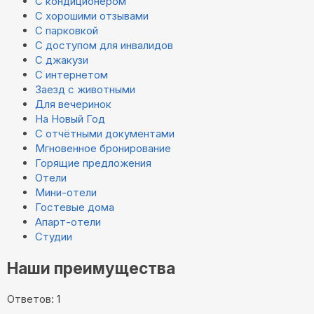
С кондиционером
С хорошими отзывами
С парковкой
С доступом для инвалидов
С джакузи
С интернетом
Заезд с животными
Для вечеринок
На Новый Год
С отчётными документами
Мгновенное бронирование
Горящие предложения
Отели
Мини-отели
Гостевые дома
Апарт-отели
Студии
Наши преимущества
Ответов: 1