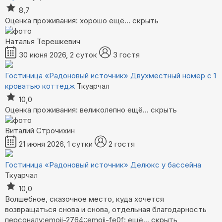
8,7
Оценка проживания: хорошо
ещё...
скрыть
Наталья Терешкевич
30 июня 2026, 2 суток
3 гостя
Гостиница «Радоновый источник»
Двухместный номер с 1
кроватью коттедж
Ткуарчал
10,0
Оценка проживания: великолепно
ещё...
скрыть
Виталий Строчихин
21 июня 2026, 1 сутки
2 гостя
Гостиница «Радоновый источник»
Делюкс у бассейна
Ткуарчал
10,0
Волшебное, сказочное место, куда хочется
возвращаться снова и снова, отдельная благодарность
персоналу:emoji-2764::emoji-fe0f:
ещё...
скрыть