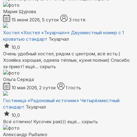
Мария Щурова
15 июня 2026, 5 суток
3 гостя
Хостел «Хостел «Ткуарчал»»
Двухместный номер с 1
кроватью стандарт
Ткуарчал
10,0
Очень удобный хостел, рядом с центром, всё есть:)
Хозяйка хорошая, одеяла тёплые, кухня полная) Спасибо
за приют!
ещё...
скрыть
Ольга Середа
10 мая 2026, 2 суток
1 гость
Гостиница «Радоновый источник»
Четырёхместный
стандарт
Ткуарчал
10,0
Всë отлично! Кусочек рая)))
ещё...
скрыть
Александр Рыбалко