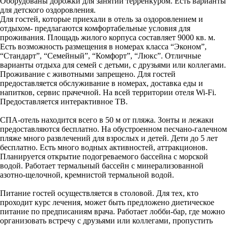
Оборудованы дорожки для занятий терренкуром. Есть варианты
для детского оздоровления.
Для гостей, которые приехали в отель за оздоровлением и
отдыхом- предлагаются комфортабельные условия для
проживания. Площадь жилого корпуса составляет 9000 кв. м.
Есть возможность размещения в номерах класса “Эконом”,
“Стандарт”, “Семейный”, “Комфорт”, “Люкс”. Отличные
варианты отдыха для семей с детьми, с друзьями или коллегами.
Проживание с животными запрещено. Для гостей
предоставляется обслуживание в номерах, доставка еды и
напитков, сервис прачечной. На всей территории отеля Wi-Fi.
Предоставляется интерактивное ТВ.
СПА-отель находится всего в 50 м от пляжа. Зонты и лежаки
предоставляются бесплатно. На обустроенном песчано-галечном
пляже много развлечений для взрослых и детей. Дети до 5 лет
бесплатно. Есть много водных активностей, аттракционов.
Планируется открытие подогреваемого бассейна с морской
водой. Работает термальный бассейн с минерализованной
азотно-щелочной, кремнистой термальной водой.
Питание гостей осуществляется в столовой. Для тех, кто
проходит курс лечения, может быть предложено диетическое
питание по предписаниям врача. Работает лобби-бар, где можно
организовать встречу с друзьями или коллегами, пропустить