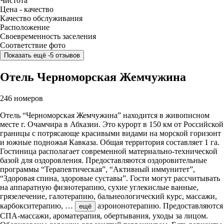
Чистота
Цена - качество
Качество обслуживания
Расположение
Своевременность заселения
Соответствие фото
Показать ещё -5 отзывов
Отель Черноморская Жемчужина
246 номеров
Отель “Черноморская Жемчужина” находится в живописном
месте г. Очамчира в Абхазии. Это курорт в 150 км от Российской
границы с потрясающе красивыми видами на морской горизонт
и южные подножья Кавказа. Общая территория составляет 1 га.
Гостиница располагает современной материально-технической
базой для оздоровления. Предоставляются оздоровительные
программы “Терапевтическая”, “Активный иммунитет”,
“Здоровая спина, здоровые суставы”. Гости могут рассчитывать
на аппаратную физиотерапию, сухие углекислые ванные,
грязелечение, галотерапию, бальнеологический курс, массажи,
карбокситерапию,
…
аэроионотерапию. Предоставляются
ещё
СПА-массажи, ароматерапия, обертывания, уходы за лицом.