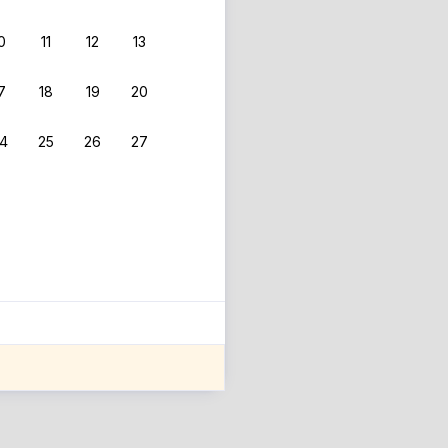
0
11
12
13
7
18
19
20
4
25
26
27
ле оценки проживания.