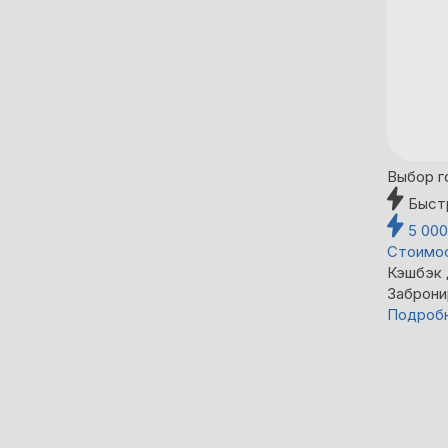
Выбор г
Быст
5 00
Стоимос
Кэшбэк
Заброни
Подроб