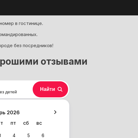
номер в гостинице.
омандированных.
городе без посредников!
хорошими отзывами
Найти
ез детей
хазия
рь 2026
чт
пт
сб
вс
3
4
5
6