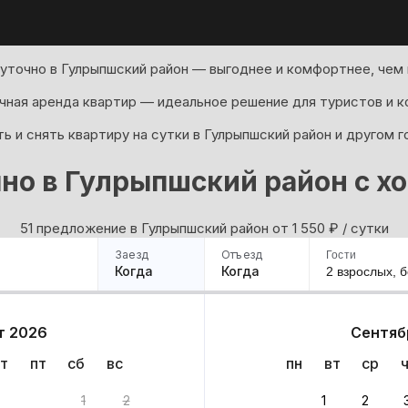
уточно в Гулрыпшский район — выгоднее и комфортнее, чем 
ная аренда квартир — идеальное решение для туристов и к
ь и снять квартиру на сутки в Гулрыпшский район и другом 
но в Гулрыпшский район с 
51 предложение в Гулрыпшский район oт 1 550
₽
/ сутки
Заезд
Отъезд
Гости
Когда
Когда
2 взрослых,
б
ример
Санкт-Петербург
Москва
Сочи
Минск
Казань
Дагестан
Кисловодск
Аб
т 2026
Сентяб
Квартиры
Гостиницы
Дома
Частный сектор
т
пт
сб
вс
пн
вт
ср
1
2
1
2