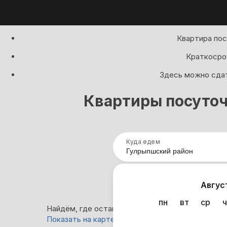
Квартира пос
Краткосроч
Здесь можно сдат
Квартиры посуточ
Куда едем
Нап
Авгус
пн
вт
ср
ч
Найдём, где остановиться : 51 вариант
Показать на карте