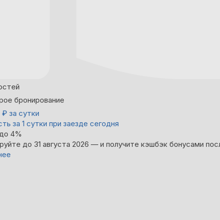
остей
рое бронирование
0
₽
за сутки
ть за 1 сутки при заезде сегодня
 до 4%
руйте до 31 августа 2026 — и получите кэшбэк бонусами пос
нее