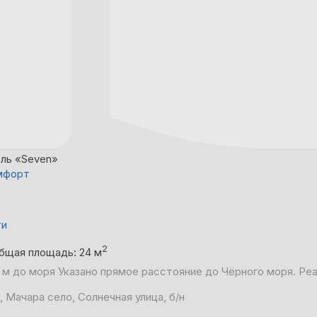
ль «Seven»
мфорт
ти
2
бщая площадь: 24 м
 м до моря
Указано прямое расстояние до Чёрного моря. Ре
, Мачара село, Солнечная улица, б/н