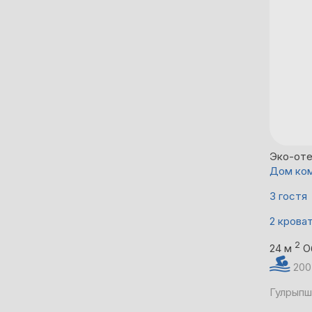
Эко-оте
Дом ко
3 гостя
2 крова
2
24 м
О
200
Гулрыпш