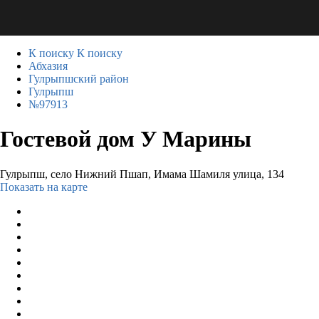
К поиску
К поиску
Абхазия
Гулрыпшский район
Гулрыпш
№97913
Гостевой дом У Марины
Гулрыпш, село Нижний Пшап, Имама Шамиля улица, 134
Показать на карте