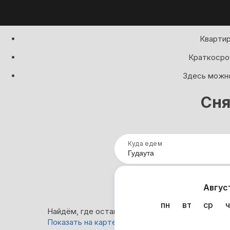
Квартир
Краткосроч
Здесь можно
Сня
Куда едем
Нап
Авгус
пн
вт
ср
ч
Найдём, где остановиться в Гудауте: 0 вариант
Показать на карте