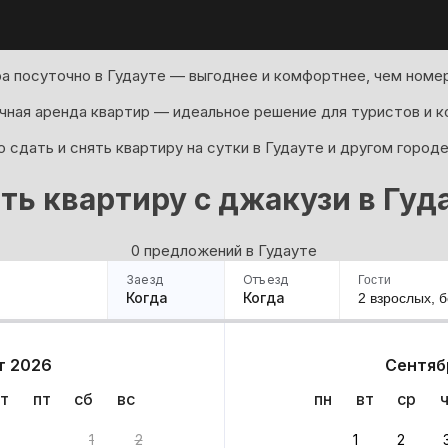
а посуточно в Гудауте — выгоднее и комфортнее, чем номер
ная аренда квартир — идеальное решение для туристов и к
 сдать и снять квартиру на сутки в Гудауте и другом городе
ть квартиру с джакузи в Гуд
0 предложений в Гудауте
Заезд
Отъезд
Гости
Когда
Когда
2 взрослых,
б
ример
Санкт-Петербург
Москва
Сочи
Минск
Казань
Дагестан
Кисловодск
Аб
т 2026
Сентяб
Квартиры
Гостиницы
Дома
Частный сектор
т
пт
сб
вс
пн
вт
ср
ов
1
2
1
2