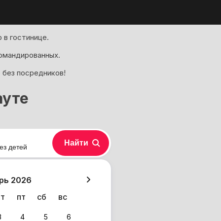
 в гостинице.
омандированных.
 без посредников!
ауте
Найти
ез детей
хазия
рь 2026
чт
пт
сб
вс
3
4
5
6