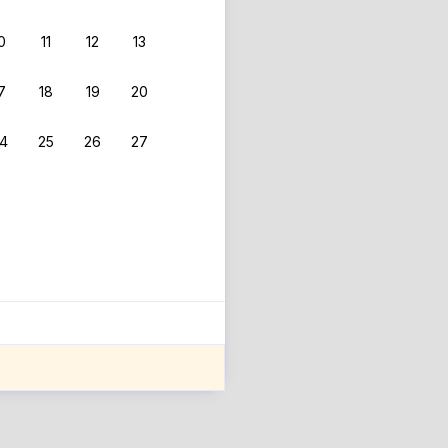
0
11
12
13
 фильтрам.
7
18
19
20
4
25
26
27