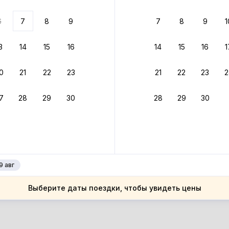
ариантов
6
7
8
9
7
8
9
1
 вариант из результатов поиска не соответствует заданным
росить фильтры
3
14
15
16
14
15
16
1
хазия
0
21
22
23
21
22
23
2
хазия
даутский район
7
28
29
30
28
29
30
даутский район
даута
даута
9 авг
Выберите даты поездки, чтобы увидеть цены