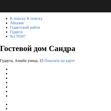
К поиску
К поиску
Абхазия
Гудаутский район
Гудаута
№178397
Гостевой дом Сандра
Гудаута, Аншба улица, 15
Показать на карте