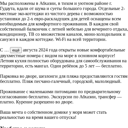
Мы расположены в Абхазии, в тихом и уютном районе г.
Гудаута, вдали от шума и суеты большого города. Отдельные 2-
местные эко-коттеджи из чистого дерева с возможностью
установки до 2-х евро-раскладушек для детей оснащены всем
необходимым для комфортного проживания. В каждом свой
собственный балкончик с летней мебелью для вечернего отдыха,
кондиционер, ТВ со множеством каналов, мини-холодильник и
санузел в каждом коттедже. Wi-Fi на всей территории.
С
…
августа 2024 года открыты новые комфортабельные
ещё
двухместные номера с видом на море в основном корпусе!
Летняя кухня полностью оборудована для самообслуживания на
территории, есть мангал. Один ребёнок до 5 лет — бесплатно.
Парковка во дворе, шезлонги для пляжа предоставляются гостям
бесплатно. Пляж песчано-галечный, городской, малолюдный.
Проживание с маленькими питомцами по предварительному
согласованию бесплатно. Экскурсии по Абхазии, трансфер —
платно. Курение разрешено во дворе.
Ваша мечта о собственном домике у моря может стать
реальностью на время вашего отпуска!