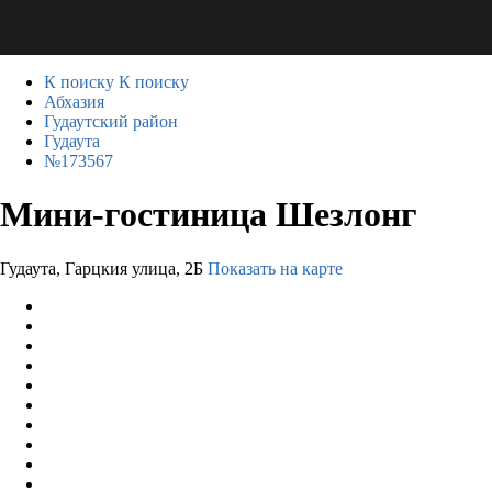
К поиску
К поиску
Абхазия
Гудаутский район
Гудаута
№173567
Мини-гостиница Шезлонг
Гудаута, Гарцкия улица, 2Б
Показать на карте