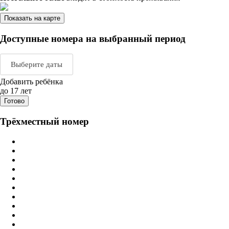
Показать на карте
Доступные номера на выбранный период
Выберите даты
Добавить ребёнка
Август 2026
Сентяб
до 17 лет
Готово
пн
вт
ср
чт
пт
сб
вс
пн
вт
ср
ч
Трёхместный номер
1
2
1
2
3
3
4
5
6
7
8
9
7
8
9
1
10
11
12
13
14
15
16
14
15
16
1
17
18
19
20
21
22
23
21
22
23
2
24
25
26
27
28
29
30
28
29
30
31