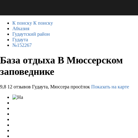
К поиску
К поиску
Абхазия
Гудаутский район
Гудаута
№152267
База отдыха В Мюссерском
заповеднике
9,8
12 отзывов
Гудаута, Мюссера просёлок
Показать на карте