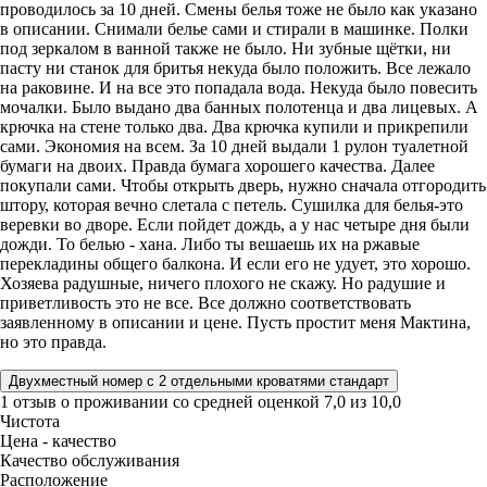
проводилось за 10 дней. Смены белья тоже не было как указано
в описании. Снимали белье сами и стирали в машинке. Полки
под зеркалом в ванной также не было. Ни зубные щётки, ни
пасту ни станок для бритья некуда было положить. Все лежало
на раковине. И на все это попадала вода. Некуда было повесить
мочалки. Было выдано два банных полотенца и два лицевых. А
крючка на стене только два. Два крючка купили и прикрепили
сами. Экономия на всем. За 10 дней выдали 1 рулон туалетной
бумаги на двоих. Правда бумага хорошего качества. Далее
покупали сами. Чтобы открыть дверь, нужно сначала отгородить
штору, которая вечно слетала с петель. Сушилка для белья-это
веревки во дворе. Если пойдет дождь, а у нас четыре дня были
дожди. То белью - хана. Либо ты вешаешь их на ржавые
перекладины общего балкона. И если его не удует, это хорошо.
Хозяева радушные, ничего плохого не скажу. Но радушие и
приветливость это не все. Все должно соответствовать
заявленному в описании и цене. Пусть простит меня Мактина,
но это правда.
Двухместный номер с 2 отдельными кроватями стандарт
1 отзыв
о проживании со средней оценкой
7,0
из
10,0
Чистота
Цена - качество
Качество обслуживания
Расположение