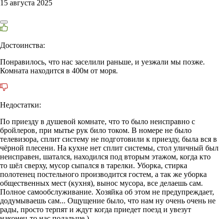
15 августа 2025
Достоинства:
Понравилось, что нас заселили раньше, и уезжали мы позже.
Комната находится в 400м от моря.
Недостатки:
По приезду в душевой комнате, что то было неисправно с
бройлеров, при мытье рук било током. В номере не было
телевизора, сплит систему не подготовили к приезду, была вся в
чёрной плесени. На кухне нет сплит системы, стол уличный был
неисправен, шатался, находился под вторым этажом, когда кто
то шёл сверху, мусор сыпался в тарелки. Уборка, стирка
полотенец постельного производится гостем, а так же уборка
общественных мест (кухня), вынос мусора, все делаешь сам.
Полное самообслуживание. Хозяйка об этом не предупреждает,
додумываешь сам... Ощущение было, что нам ну очень очень не
рады, просто терпят и ждут когда приедет поезд и увезут
наконец-то нас подальше )