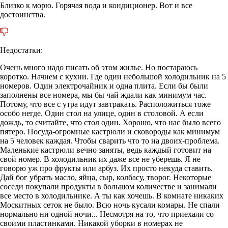
Близко к морю. Горячая вода и кондиционер. Вот и все
достоинства.
Недостатки:
Очень много надо писать об этом жилье. Но постараюсь
коротко. Начнем с кухни. Где один небольшой холодильник на 5
номеров. Один электрочайник и одна плита. Если бы были
заполнены все номера, мы бы чай ждали как минимум час.
Потому, что все с утра идут завтракать. Расположиться тоже
особо негде. Один стол на улице, один в столовой. А если
дождь, то считайте, что стол один. Хорошо, что нас было всего
пятеро. Посуда-огромные кастрюли и сковороды как минимум
на 5 человек каждая. Чтобы сварить что то на двоих-проблема.
Маленькие кастрюли вечно заняты, ведь каждый готовит на
свой номер. В холодильник их даже все не уберешь. Я не
говорю уж про фрукты или арбуз. Их просто некуда ставить.
Дай бог убрать масло, яйца, сыр, колбасу, творог. Некоторые
соседи покупали продукты в большом количестве и занимали
все место в холодильнике. А ты как хочешь. В комнате никаких
Москитных сеток не было. Всю ночь кусали комары. Не спали
нормально ни одной ночи... Несмотря на то, что приехали со
своими пластинками. Никакой уборки в номерах не