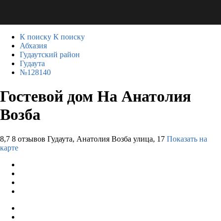
К поиску
К поиску
Абхазия
Гудаутский район
Гудаута
№128140
Гостевой дом На Анатолия
Возба
8,7
8 отзывов
Гудаута, Анатолия Возба улица, 17
Показать на
карте