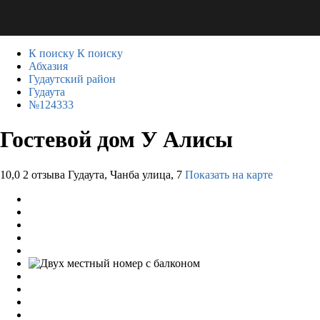
К поиску
К поиску
Абхазия
Гудаутский район
Гудаута
№124333
Гостевой дом У Алисы
10,0
2 отзыва
Гудаута, Чанба улица, 7
Показать на карте