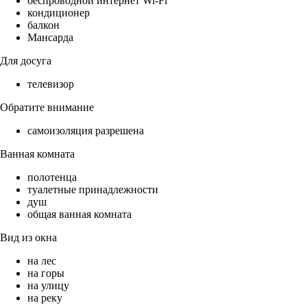
беспроводной интернет Wi-Fi
кондиционер
балкон
Мансарда
Для досуга
телевизор
Обратите внимание
самоизоляция разрешена
Ванная комната
полотенца
туалетные принадлежности
душ
общая ванная комната
Вид из окна
на лес
на горы
на улицу
на реку