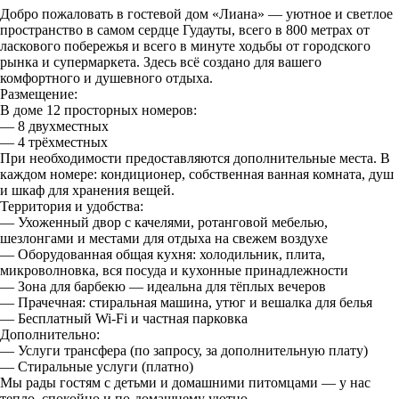
Добро пожаловать в гостевой дом «Лиана» — уютное и светлое
пространство в самом сердце Гудауты, всего в 800 метрах от
ласкового побережья и всего в минуте ходьбы от городского
рынка и супермаркета. Здесь всё создано для вашего
комфортного и душевного отдыха.
Размещение:
В доме 12 просторных номеров:
— 8 двухместных
— 4 трёхместных
При необходимости предоставляются дополнительные места. В
каждом номере: кондиционер, собственная ванная комната, душ
и шкаф для хранения вещей.
Территория и удобства:
— Ухоженный двор с качелями, ротанговой мебелью,
шезлонгами и местами для отдыха на свежем воздухе
— Оборудованная общая кухня: холодильник, плита,
микроволновка, вся посуда и кухонные принадлежности
— Зона для барбекю — идеальна для тёплых вечеров
— Прачечная: стиральная машина, утюг и вешалка для белья
— Бесплатный Wi-Fi и частная парковка
Дополнительно:
— Услуги трансфера (по запросу, за дополнительную плату)
— Стиральные услуги (платно)
Мы рады гостям с детьми и домашними питомцами — у нас
тепло, спокойно и по-домашнему уютно.