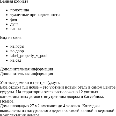
Ванная комната
полотенца
туалетные принадлежности
фен
душ
ванна
Вид из окна
на горы
во двор
label_property_v_pool
на сад
Дополнительная информация
Дополнительная информация
Уютные домики в центре Гудауты
База отдыха full ноusе – это уютный новый отель в самом центре
гудауты. На территории отеля расположено 12 уютных
однокомнатных домов с внутренним двором и бассейном.
Номера:
Дома площадью 27 м2 вмещают до 4 человек. Коттеджи
выполнены из натурального дерева со своей ванной и верандой.
Комплектация номера: