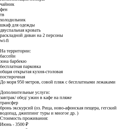
чайник
фен
тв
холодильник
шкаф для одежды
двуспальная кровать
раскладной диван на 2 персоны
wi-fi
На территории:
бассейн
зона барбекю
бесплатная парковка
общая открытая кухня-столовая
постирочная
До моря 950 метров, совой пляж с бесплатными лежаками
Дополнительные услуги:
завтрак/ обед/ ужин в кафе на пляже
трансфер
бронь экскурсий (оз. Рица, ново-афонская пещера, гегский
водопад, джиппинг туры и многое др. )
Стоимость проживания:
Июнь - 3500 ₽