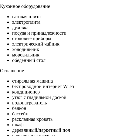
Кухонное оборудование
газовая плита
электроплита
духовка
посуда и принадлежности
столовые приборы
электрический чайник
холодильник
морозильник
обеденный стол
Оснащение
стиральная машина
беспроводной интернет Wi-Fi
кондиционер
утюг с гладильной доской
водонагреватель
балкон
бассейн
раскладная кровать
шкаф
деревянный/паркетный пол
вешалка для одежды