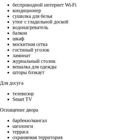
беспроводной интернет Wi-Fi
кондиционер
сушилка для белья
утюг с гладильной доской
водонагреватель
балкон
шкаф
москитная сетка
гостиный уголок
ламинат
журнальный столик
вешалка для одежды
шторы блэкаут
Для досуга
телевизор
Smart TV
Оснащение двора
барбекю/мангал
шезлонги
терраса
охраняемая территория