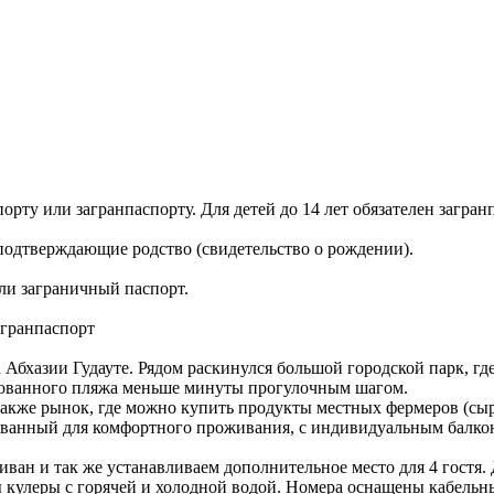
рту или загранпаспорту. Для детей до 14 лет обязателен загран
подтверждающие родство (свидетельство о рождении).
ли заграничный паспорт.
агранпаспорт
а Абхазии Гудауте. Рядом раскинулся большой городской парк, гд
удованного пляжа меньше минуты прогулочным шагом.
а также рынок, где можно купить продукты местных фермеров (сы
ованный для комфортного проживания, с индивидуальным балкон
ван и так же устанавливаем дополнительное место для 4 гостя. 
 кулеры с горячей и холодной водой. Номера оснащены кабельны