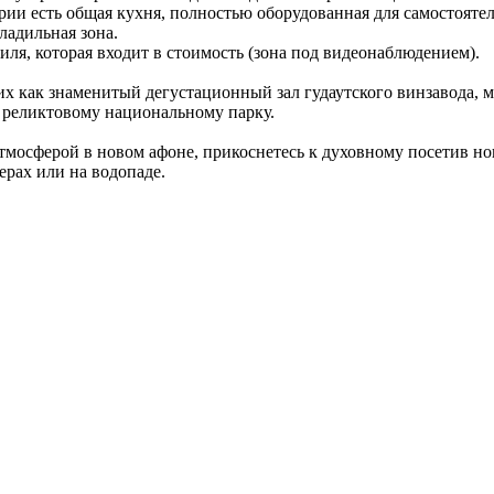
рии есть общая кухня, полностью оборудованная для самостояте
ладильная зона.
иля, которая входит в стоимость (зона под видеонаблюдением).
их как знаменитый дегустационный зал гудаутского винзавода, м
 реликтовому национальному парку.
атмосферой в новом афоне, прикоснетесь к духовному посетив н
ерах или на водопаде.