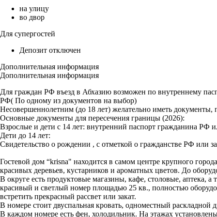
на улицу
во двор
Для супергостей
Депозит отключен
Дополнительная информация
Дополнительная информация
Для граждан РФ въезд в Абхазию возможен по внутреннему паспо
РФ( По одному из документов на выбор)
Несовершеннолетним (до 18 лет) желательно иметь документы, 
Основные документы для пересечения границы (2026):
Взрослые и дети с 14 лет: внутренний паспорт гражданина РФ и
Дети до 14 лет:
Свидетельство о рождении , с отметкой о гражданстве РФ или з
Гостевой дом “krisna" находится в самом центре крупного город
красивых деревьев, кустарников и ароматных цветов. До обор
В округе есть продуктовые магазины, кафе, столовые, аптека, 
красивый и светлый номер площадью 25 кв., полностью оборуд
встретить прекрасный рассвет или закат.
В номере стоит двуспальная кровать, одноместный раскладной ди
В каждом номере есть фен, холодильник. На этажах установлены