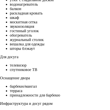
водонагреватель
балкон
раскладная кровать
шкаф
москитная сетка
звукоизоляция
гостиный уголок
обогреватель
журнальный столик
вешалка для одежды
шторы блэкаут
Для досуга
телевизор
спутниковое ТВ
Оснащение двора
барбекю/мангал
терраса
принадлежности для барбекю
Инфраструктура и досуг рядом