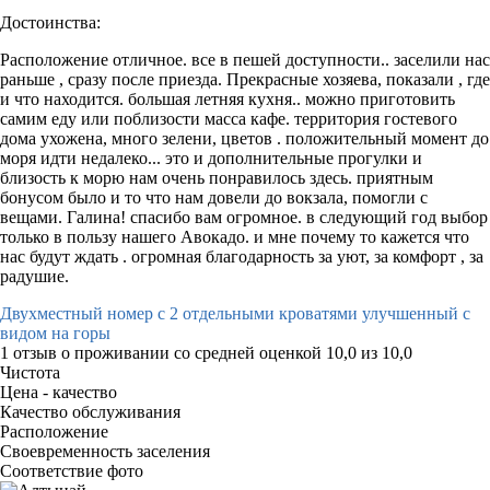
Достоинства:
Расположение отличное. все в пешей доступности.. заселили нас
раньше , сразу после приезда. Прекрасные хозяева, показали , где
и что находится. большая летняя кухня.. можно приготовить
самим еду или поблизости масса кафе. территория гостевого
дома ухожена, много зелени, цветов . положительный момент до
моря идти недалеко... это и дополнительные прогулки и
близость к морю нам очень понравилось здесь. приятным
бонусом было и то что нам довели до вокзала, помогли с
вещами. Галина! спасибо вам огромное. в следующий год выбор
только в пользу нашего Авокадо. и мне почему то кажется что
нас будут ждать . огромная благодарность за уют, за комфорт , за
радушие.
Двухместный номер с 2 отдельными кроватями улучшенный с
видом на горы
1 отзыв
о проживании со средней оценкой
10,0
из
10,0
Чистота
Цена - качество
Качество обслуживания
Расположение
Своевременность заселения
Соответствие фото