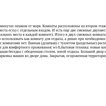
 минутах пешком от моря. Комнаты расположены на втором этаж
 места есть) с отдельным входом. И есть еще две смежные двухм
альних места в каждой комнате). Итого в двух смежных комнатах
о использовать как комнату для отдыха, а диван при необходимо
с комнатами нет. Ванная (душевая) с туалетом (раздельные) рас
ое для комфортного проживания: wi-fi,бытовая техника: новые к
льшая беседка с обеденным столом, зоной отдыха. Большой двор 
арковка машин во дворе дома. Закрытая, огороженная территория