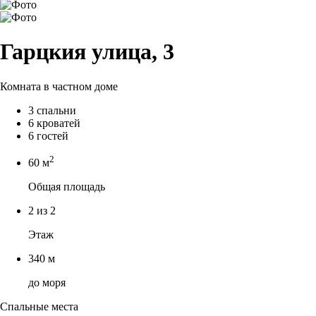
Гарцкия улица, 3
Комната в частном доме
3 спальни
6 кроватей
6 гостей
2
60 м
Общая площадь
2 из 2
Этаж
340 м
до моря
Спальные места